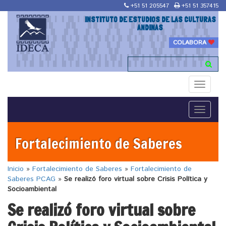
+51 51 205547
+51 51 357415
INSTITUTO DE ESTUDIOS DE LAS CULTURAS
ANDINAS
COLABORA
Toggle
navigati
Toggle
navigati
Fortalecimiento de Saberes
Inicio
»
Fortalecimiento de Saberes
»
Fortalecimiento de
Saberes PCAG
»
Se realizó foro virtual sobre Crisis Política y
Socioambiental
Se realizó foro virtual sobre