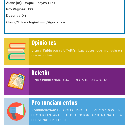
Autor (es):
Raquel Loayza Rios
Nro Páginas:
100
Descripción
Clima/Metereología/Puno/Agricultura
Opiniones
Ultima Publicación:
UYARIY: Las voces que no quieren
que escuches
Boletín
Ultima Publicación:
Boletín IDECA No. 08 – 2017
Pronunciamientos
Pronunciamiento:
COLECTIVO DE ABOGADOS SE
PRONUCIAN ANTE LA DETENCION ARBITRARIA DE 4
PERSONAS EN CUSCO