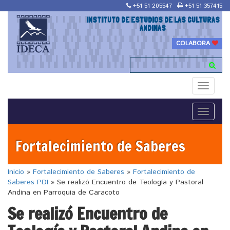
+51 51 205547
+51 51 357415
INSTITUTO DE ESTUDIOS DE LAS CULTURAS
ANDINAS
COLABORA
Toggle
navigati
Toggle
navigati
Fortalecimiento de Saberes
Inicio
»
Fortalecimiento de Saberes
»
Fortalecimiento de
Saberes PDI
»
Se realizó Encuentro de Teología y Pastoral
Andina en Parroquia de Caracoto
Se realizó Encuentro de