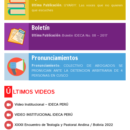
Ultima Publicación:
UYARIY: Las voces que no quieren
que escuches
Boletín
Ultima Publicación:
Boletín IDECA No. 08 – 2017
Pronunciamientos
Pronunciamiento:
COLECTIVO DE ABOGADOS SE
PRONUCIAN ANTE LA DETENCION ARBITRARIA DE 4
PERSONAS EN CUSCO
Ú
LTIMOS VIDEOS
Video Institucional – IDECA PERÚ
VIDEO INSTITUCIONAL IDECA PERÚ
XXXII Encuentro de Teología y Pastoral Andina / Bolivia 2022