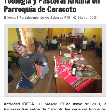
Teología y Pastoral Andina en
Parroquia de Caracoto
ideca |
Fortalecimiento de Saberes PDI
-
1 junio, 2018
Actividad IDECA.-
El pasado
19 de mayo
de 2018,
la
Parroquia San Felipe de Caracoto fue sede del Encuentro