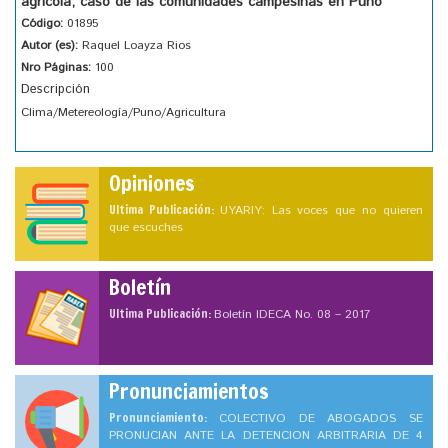
agrícola; caso de las comunidades campesinas en Puno
Código:
01895
Autor (es):
Raquel Loayza Rios
Nro Páginas:
100
Descripción
Clima/Metereología/Puno/Agricultura
Opiniones
Ultima Publicación:
UYARIY: Las voces que no quieren
que escuches
Boletín
Ultima Publicación:
Boletín IDECA No. 08 – 2017
Pronunciamientos
Pronunciamiento:
COLECTIVO DE ABOGADOS SE
PRONUCIAN ANTE LA DETENCION ARBITRARIA DE 4