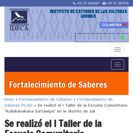
+51 51 205547
+51 51 357415
INSTITUTO DE ESTUDIOS DE LAS CULTURAS
ANDINAS
COLABORA
Toggle
navigati
Toggle
navigati
Fortalecimiento de Saberes
Inicio
»
Fortalecimiento de Saberes
»
Fortalecimiento de
Saberes PCAG
»
Se realizó el I Taller de la Escuela Comunitaria
“Kullakanakana Sartawipa” en le distrito de Juli
Se realizó el I Taller de la