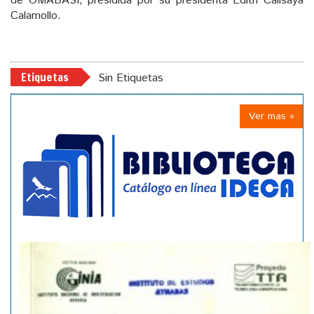
de OMABASI, presidida por su presidenta Edith Calisaya
Calamollo.
Etiquetas
Sin Etiquetas
Ver mas »