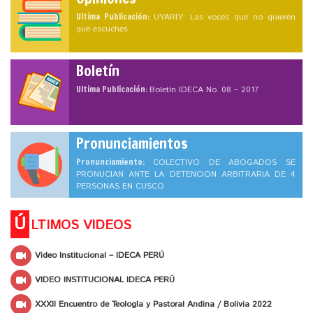
Ultima Publicación:
UYARIY: Las voces que no quieren
que escuches
Boletín
Ultima Publicación:
Boletín IDECA No. 08 – 2017
Pronunciamientos
Pronunciamiento:
COLECTIVO DE ABOGADOS SE
PRONUCIAN ANTE LA DETENCION ARBITRARIA DE 4
PERSONAS EN CUSCO
Ú
LTIMOS VIDEOS
Video Institucional – IDECA PERÚ
VIDEO INSTITUCIONAL IDECA PERÚ
XXXII Encuentro de Teología y Pastoral Andina / Bolivia 2022