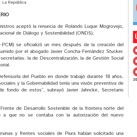
: La República
ERIO
nistros aceptó la renuncia de Rolando Luque Mogrovejo,
cional de Diálogo y Sostenibilidad (ONDS).
16-PCM) se oficializó un mes después de la creación del
 asumido por el abogado Javier Concha-Fernández Stucker.
secretarías: la de Descentralización; la de Gestión Social
rial.
Defensoría del Pueblo en donde trabajó durante 18 años.
2
ciales y la Gobernabilidad tenía una visión preventiva de
de fondo de estos”, subrayó Javier Jahncke, Secretario
 Frente de Desarrollo Sostenible de la frontera norte del
o a que no se contaba con la autorización del nuevo
nas y frentes sociales de Piura habían solicitado una