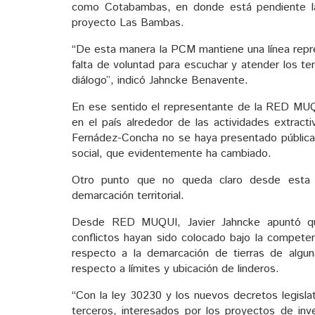
como Cotabambas, en donde está pendiente la r
proyecto Las Bambas.
“De esta manera la PCM mantiene una línea repres
falta de voluntad para escuchar y atender los te
diálogo”, indicó Jahncke Benavente.
En ese sentido el representante de la RED MUQU
en el país alrededor de las actividades extract
Fernádez-Concha no se haya presentado públicame
social, que evidentemente ha cambiado.
Otro punto que no queda claro desde esta
demarcación territorial.
Desde RED MUQUI, Javier Jahncke apuntó que 
conflictos hayan sido colocado bajo la competen
respecto a la demarcación de tierras de algu
respecto a límites y ubicación de linderos.
“Con la ley 30230 y los nuevos decretos legislat
terceros, interesados por los proyectos de inv