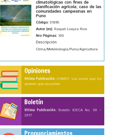
climatológicas con fines de
planificación agrícola; caso de las
comunidades campesinas en
Puno
Código:
01895
Autor (es):
Raquel Loayza Rios
Nro Páginas:
100
Descripción
Clima/Metereología/Puno/Agricultura
Opiniones
Ultima Publicación:
UYARIY: Las voces que no
quieren que escuches
Boletín
Ultima Publicación:
Boletín IDECA No. 08 –
2017
Pronunciamientos