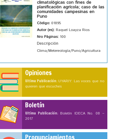
climatológicas con fines de
planificación agrícola; caso de las
comunidades campesinas en
Puno
Código:
01895
Autor (es):
Raquel Loayza Rios
Nro Páginas:
100
Descripción
Clima/Metereología/Puno/Agricultura
Opiniones
Ultima Publicación:
UYARIY: Las voces que no
quieren que escuches
Boletín
Ultima Publicación:
Boletín IDECA No. 08 –
2017
Pronunciamientos