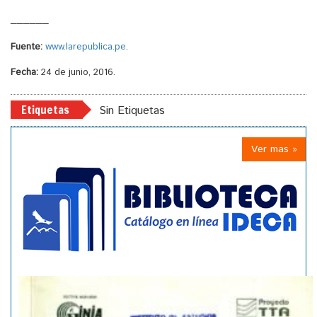
______
Fuente:
www.larepublica.pe
.
Fecha:
24 de junio, 2016.
Etiquetas
Sin Etiquetas
Ver mas »