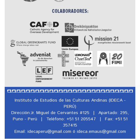
COLABORADORES:
Instituto de Estudios de las Culturas Andinas (IDECA -
PERÚ)
Dirección:Jr. Miguel de Cervantes #125
|
Apartado: 295,
Puno - Perú
|
Teléfono: +51 51 205547
|
Fax: +51 51
357415
Email: idecaperu@
gmail.com ó ideca.emaus@
gmail.com