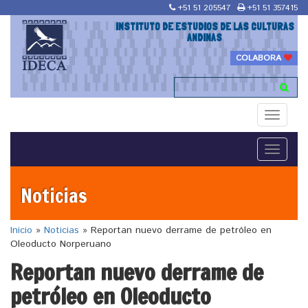
+51 51 205547
+51 51 357415
INSTITUTO DE ESTUDIOS DE LAS CULTURAS
ANDINAS
COLABORA
Toggle
navigati
Toggle
navigati
Noticias
Inicio
»
Noticias
»
Reportan nuevo derrame de petróleo en
Oleoducto Norperuano
Reportan nuevo derrame de
petróleo en Oleoducto