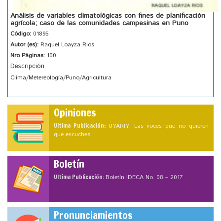
Análisis de variables climatológicas con fines de planificación
agrícola; caso de las comunidades campesinas en Puno
Código:
01895
Autor (es):
Raquel Loayza Rios
Nro Páginas:
100
Descripción
Clima/Metereología/Puno/Agricultura
Opiniones
Ultima Publicación:
UYARIY: Las voces que no quieren
que escuches
Boletín
Ultima Publicación:
Boletín IDECA No. 08 – 2017
Pronunciamientos