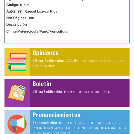
Código:
01895
Autor (es):
Raquel Loayza Rios
Nro Páginas:
100
Descripción
Clima/Metereología/Puno/Agricultura
Opiniones
Ultima Publicación:
UYARIY: Las voces que no quieren
que escuches
Boletín
Ultima Publicación:
Boletín IDECA No. 08 – 2017
Pronunciamientos
Pronunciamiento:
COLECTIVO DE ABOGADOS SE
PRONUCIAN ANTE LA DETENCION ARBITRARIA DE 4
PERSONAS EN CUSCO