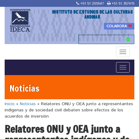
+51 51 205547
+51 51 357415
INSTITUTO DE ESTUDIOS DE LAS CULTURAS
ANDINAS
COLABORA
Toggle
navigati
Toggle
navigati
Noticias
Inicio
»
Noticias
»
Relatores ONU y OEA junto a representantes
indígenas y de sociedad civil debaten sobre efectos de los
acuerdos de inversión
Relatores ONU y OEA junto a