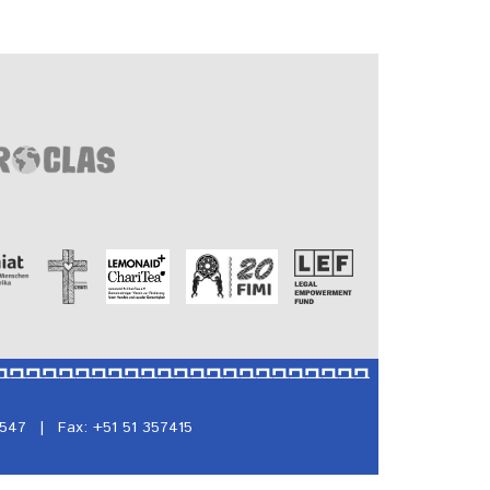
5547
|
Fax: +51 51 357415