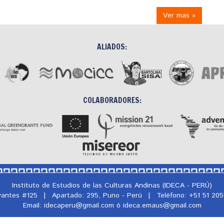
Ver mas »
ALIADOS:
COLABORADORES:
Instituto de Estudios de las Culturas Andinas (IDECA - PERÚ)
rvantes #125
|
Apartado: 295, Puno - Perú
|
Teléfono: +51 51 20
Email: idecaperu@
gmail.com ó ideca.emaus@
gmail.com