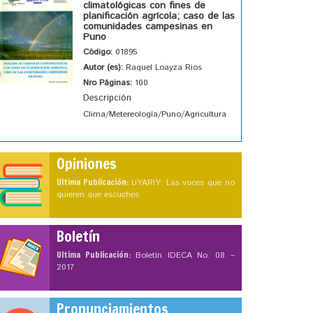
climatológicas con fines de
planificación agrícola; caso de las
comunidades campesinas en
Puno
Código:
01895
Autor (es):
Raquel Loayza Rios
Nro Páginas:
100
Descripción
Clima/Metereología/Puno/Agricultura
Opiniones
Ultima Publicación:
UYARIY: Las voces que no
quieren que escuches
Boletín
Ultima Publicación:
Boletín IDECA No. 08 –
2017
Pronunciamientos