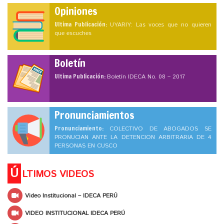
Opiniones
Ultima Publicación:
UYARIY: Las voces que no quieren
que escuches
Boletín
Ultima Publicación:
Boletín IDECA No. 08 – 2017
Pronunciamientos
Pronunciamiento:
COLECTIVO DE ABOGADOS SE
PRONUCIAN ANTE LA DETENCION ARBITRARIA DE 4
PERSONAS EN CUSCO
Ú
LTIMOS VIDEOS
Video Institucional – IDECA PERÚ
VIDEO INSTITUCIONAL IDECA PERÚ