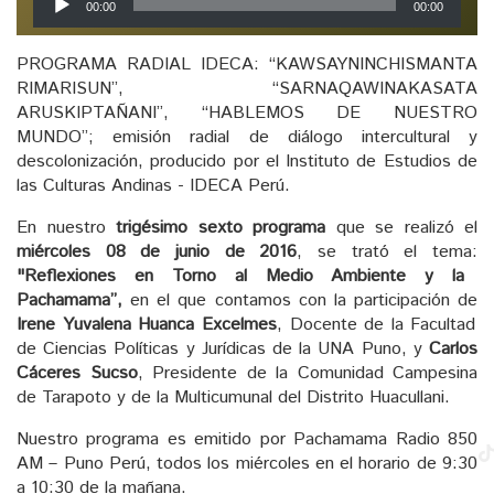
00:00
00:00
de
audio
PROGRAMA RADIAL IDECA: “KAWSAYNINCHISMANTA
RIMARISUN”, “SARNAQAWINAKASATA
ARUSKIPTAÑANI”, “HABLEMOS DE NUESTRO
MUNDO”; emisión radial de diálogo intercultural y
descolonización, producido por el Instituto de Estudios de
las Culturas Andinas - IDECA Perú.
En nuestro
trigésimo sexto programa
que se realizó el
miércoles 08 de junio de 2016
, se trató el tema:
"Reflexiones en Torno al Medio Ambiente y la
Pachamama”,
en el que contamos con la participación de
Irene Yuvalena Huanca Excelmes
, Docente de la Facultad
de Ciencias Políticas y Jurídicas de la UNA Puno, y
Carlos
Cáceres Sucso
, Presidente de la Comunidad Campesina
de Tarapoto y de la Multicumunal del Distrito Huacullani.
Nuestro programa es emitido por Pachamama Radio 850
AM – Puno Perú, todos los miércoles en el horario de 9:30
a 10:30 de la mañana.