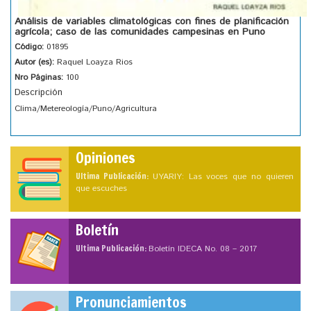
Análisis de variables climatológicas con fines de planificación
agrícola; caso de las comunidades campesinas en Puno
Código:
01895
Autor (es):
Raquel Loayza Rios
Nro Páginas:
100
Descripción
Clima/Metereología/Puno/Agricultura
Opiniones
Ultima Publicación:
UYARIY: Las voces que no quieren
que escuches
Boletín
Ultima Publicación:
Boletín IDECA No. 08 – 2017
Pronunciamientos