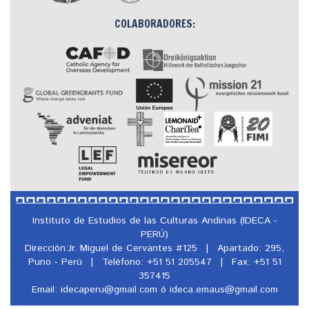
COLABORADORES:
Instituto de Estudios de las Culturas Andinas (IDECA -
PERÚ)
Dirección:Jr. Miguel de Cervantes #125
|
Apartado: 295,
Puno - Perú
|
Teléfono: +51 51 205547
|
Fax: +51 51
357415
Email: idecaperu@
gmail.com ó ideca.emaus@
gmail.com