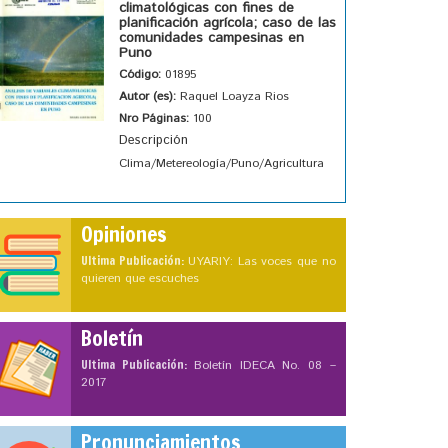
climatológicas con fines de
planificación agrícola; caso de las
comunidades campesinas en
Puno
Código:
01895
Autor (es):
Raquel Loayza Rios
Nro Páginas:
100
Descripción
Clima/Metereología/Puno/Agricultura
Opiniones
Ultima Publicación:
UYARIY: Las voces que no
quieren que escuches
Boletín
Ultima Publicación:
Boletín IDECA No. 08 –
2017
Pronunciamientos