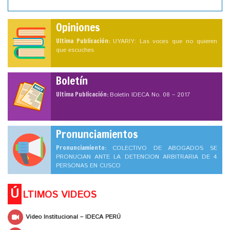
Opiniones
Ultima Publicación:
UYARIY: Las voces que no quieren
que escuches
Boletín
Ultima Publicación:
Boletín IDECA No. 08 – 2017
Pronunciamientos
Pronunciamiento:
COLECTIVO DE ABOGADOS SE
PRONUCIAN ANTE LA DETENCION ARBITRARIA DE 4
PERSONAS EN CUSCO
Ú
LTIMOS VIDEOS
Video Institucional – IDECA PERÚ