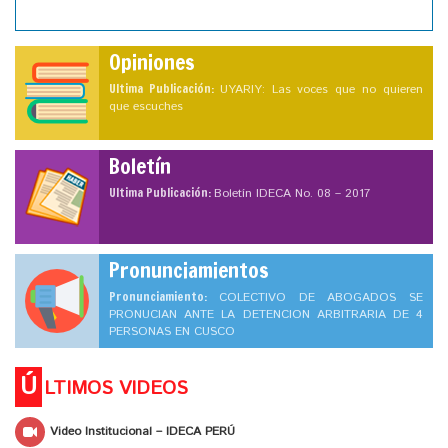
Opiniones
Ultima Publicación:
UYARIY: Las voces que no quieren
que escuches
Boletín
Ultima Publicación:
Boletín IDECA No. 08 – 2017
Pronunciamientos
Pronunciamiento:
COLECTIVO DE ABOGADOS SE
PRONUCIAN ANTE LA DETENCION ARBITRARIA DE 4
PERSONAS EN CUSCO
Ú
LTIMOS VIDEOS
Video Institucional – IDECA PERÚ