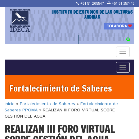
+51 51 205547
+51 51 357415
INSTITUTO DE ESTUDIOS DE LAS CULTURAS
ANDINAS
COLABORA
Toggle
navigati
Toggle
navigati
Fortalecimiento de Saberes
Inicio
»
Fortalecimiento de Saberes
»
Fortalecimiento de
Saberes PPOMA
»
REALIZAN III FORO VIRTUAL SOBRE
GESTIÓN DEL AGUA
REALIZAN III FORO VIRTUAL