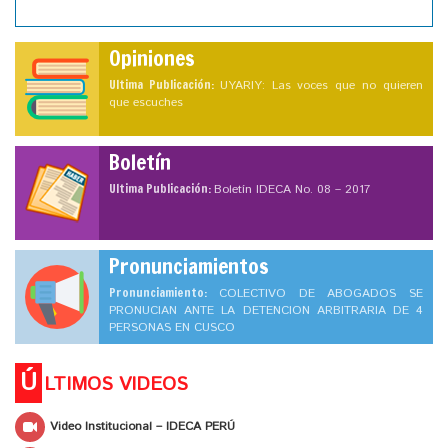
Opiniones
Ultima Publicación:
UYARIY: Las voces que no quieren
que escuches
Boletín
Ultima Publicación:
Boletín IDECA No. 08 – 2017
Pronunciamientos
Pronunciamiento:
COLECTIVO DE ABOGADOS SE
PRONUCIAN ANTE LA DETENCION ARBITRARIA DE 4
PERSONAS EN CUSCO
Ú
LTIMOS VIDEOS
Video Institucional – IDECA PERÚ