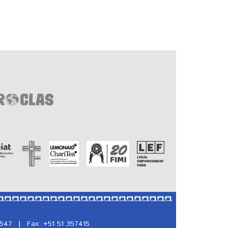
5547
|
Fax: +51 51 357415