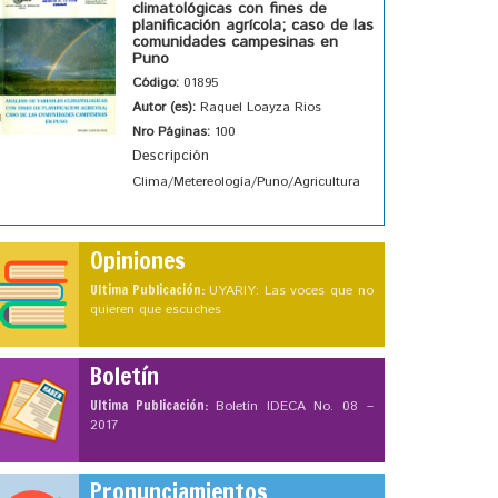
climatológicas con fines de
planificación agrícola; caso de las
comunidades campesinas en
Puno
Código:
01895
Autor (es):
Raquel Loayza Rios
Nro Páginas:
100
Descripción
Clima/Metereología/Puno/Agricultura
Opiniones
Ultima Publicación:
UYARIY: Las voces que no
quieren que escuches
Boletín
Ultima Publicación:
Boletín IDECA No. 08 –
2017
Pronunciamientos