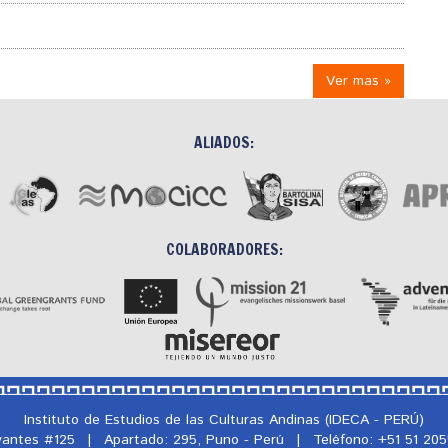
Ver mas »
ALIADOS:
COLABORADORES:
Instituto de Estudios de las Culturas Andinas (IDECA - PERÚ)
rvantes #125
|
Apartado: 295, Puno - Perú
|
Teléfono: +51 51 20