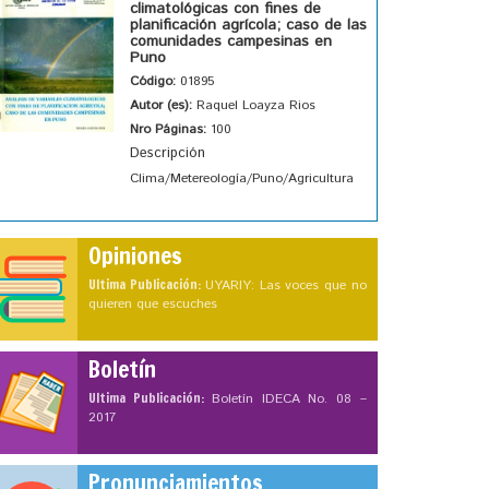
climatológicas con fines de
planificación agrícola; caso de las
comunidades campesinas en
Puno
Código:
01895
Autor (es):
Raquel Loayza Rios
Nro Páginas:
100
Descripción
Clima/Metereología/Puno/Agricultura
Opiniones
Ultima Publicación:
UYARIY: Las voces que no
quieren que escuches
Boletín
Ultima Publicación:
Boletín IDECA No. 08 –
2017
Pronunciamientos