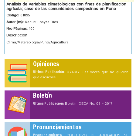
Análisis de variables climatológicas con fines de planificación
agrícola; caso de las comunidades campesinas en Puno
Código:
01895
Autor (es):
Raquel Loayza Rios
Nro Páginas:
100
Descripción
Clima/Metereología/Puno/Agricultura
Opiniones
Ultima Publicación:
UYARIY: Las voces que no quieren
que escuches
Boletín
Ultima Publicación:
Boletín IDECA No. 08 – 2017
Pronunciamientos
Pronunciamiento:
COLECTIVO DE ABOGADOS SE