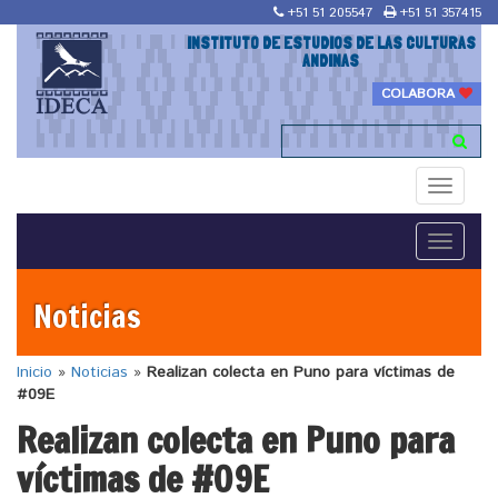
+51 51 205547
+51 51 357415
INSTITUTO DE ESTUDIOS DE LAS CULTURAS
ANDINAS
COLABORA
Toggle
navigati
Toggle
navigati
Noticias
Inicio
»
Noticias
»
Realizan colecta en Puno para víctimas de
#09E
Realizan colecta en Puno para
víctimas de #09E