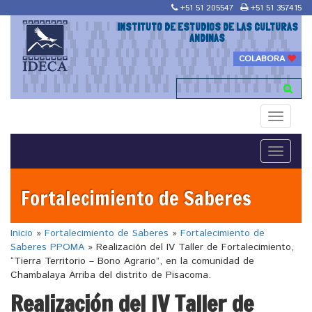
+51 51 205547
+51 51 357415
INSTITUTO DE ESTUDIOS DE LAS CULTURAS
ANDINAS
COLABORA
Toggle
navigati
Toggle
navigati
Fortalecimiento de Saberes
Inicio
»
Fortalecimiento de Saberes
»
Fortalecimiento de
Saberes PPOMA
»
Realización del IV Taller de Fortalecimiento,
“Tierra Territorio – Bono Agrario”, en la comunidad de
Chambalaya Arriba del distrito de Pisacoma.
Realización del IV Taller de