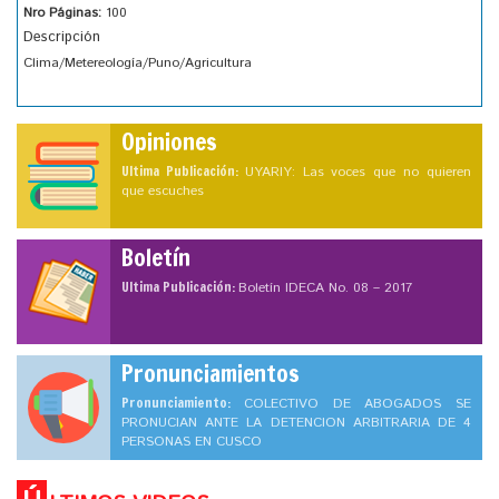
Nro Páginas:
100
Descripción
Clima/Metereología/Puno/Agricultura
Opiniones
Ultima Publicación:
UYARIY: Las voces que no quieren
que escuches
Boletín
Ultima Publicación:
Boletín IDECA No. 08 – 2017
Pronunciamientos
Pronunciamiento:
COLECTIVO DE ABOGADOS SE
PRONUCIAN ANTE LA DETENCION ARBITRARIA DE 4
PERSONAS EN CUSCO