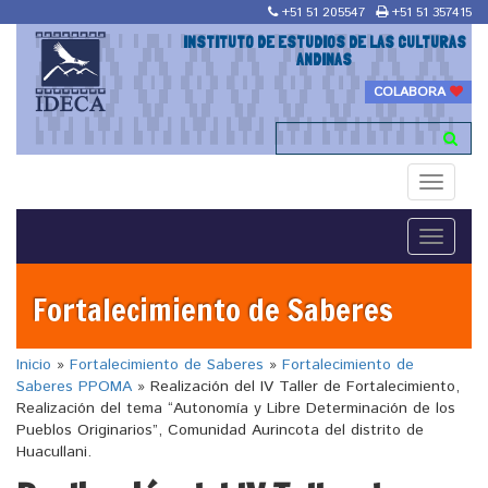
+51 51 205547
+51 51 357415
INSTITUTO DE ESTUDIOS DE LAS CULTURAS
ANDINAS
COLABORA
Toggle
navigati
Toggle
navigati
Fortalecimiento de Saberes
Inicio
»
Fortalecimiento de Saberes
»
Fortalecimiento de
Saberes PPOMA
»
Realización del IV Taller de Fortalecimiento,
Realización del tema “Autonomía y Libre Determinación de los
Pueblos Originarios”, Comunidad Aurincota del distrito de
Huacullani.