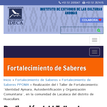
+51 51 205547
+51 51 357415
INSTITUTO DE ESTUDIOS DE LAS CULTURAS
ANDINAS
COLABORA
Toggle
navigati
Toggle
navigati
Fortalecimiento de Saberes
Inicio
»
Fortalecimiento de Saberes
»
Fortalecimiento de
Saberes PPOMA
»
Realización del I Taller de Fortalecimiento:
¨Identidad Aymara, Autoidentificación y Organización
Comunitaria¨, en la comunidad de Lacalaca del distrito de
Huacullani.