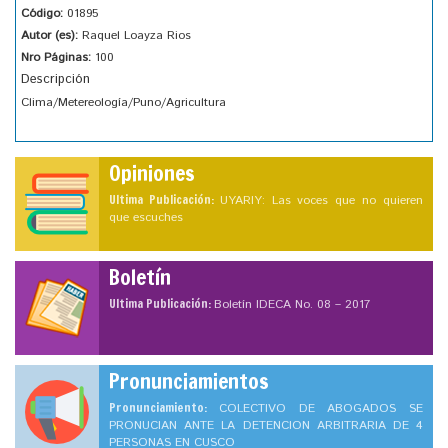
Código:
01895
Autor (es):
Raquel Loayza Rios
Nro Páginas:
100
Descripción
Clima/Metereología/Puno/Agricultura
Opiniones
Ultima Publicación:
UYARIY: Las voces que no quieren
que escuches
Boletín
Ultima Publicación:
Boletín IDECA No. 08 – 2017
Pronunciamientos
Pronunciamiento:
COLECTIVO DE ABOGADOS SE
PRONUCIAN ANTE LA DETENCION ARBITRARIA DE 4
PERSONAS EN CUSCO