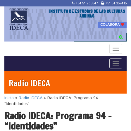
+51 51 205547
+51 51 357415
INSTITUTO DE ESTUDIOS DE LAS CULTURAS
ANDINAS
COLABORA
Toggle
navigati
Toggle
navigati
Radio IDECA
Inicio
»
Radio IDECA
»
Radio IDECA: Programa 94 –
“Identidades”
Radio IDECA: Programa 94 –
“Identidades”