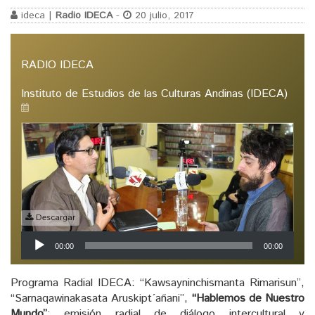
ideca |
Radio IDECA
-
20 julio, 2017
RADIO IDECA
Instituto de Estudios de las Culturas Andinas (IDECA)
Descargar
Reproductor
00:00
00:00
de
audio
Programa Radial IDECA: “Kawsayninchismanta Rimarisun”,
“Sarnaqawinakasata Aruskipt´añani”,
“Hablemos de Nuestro
Mundo”
; emisión radial de diálogo intercultural y