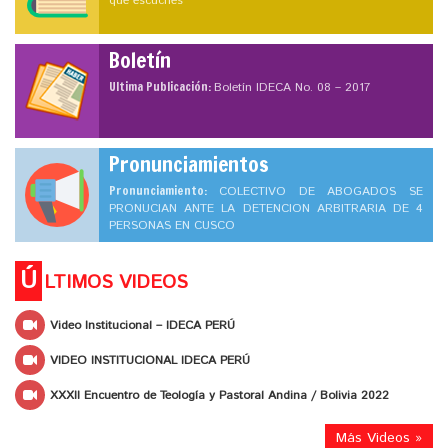
que escuches
Boletín
Ultima Publicación:
Boletín IDECA No. 08 – 2017
Pronunciamientos
Pronunciamiento:
COLECTIVO DE ABOGADOS SE
PRONUCIAN ANTE LA DETENCION ARBITRARIA DE 4
PERSONAS EN CUSCO
Ú
LTIMOS VIDEOS
Video Institucional – IDECA PERÚ
VIDEO INSTITUCIONAL IDECA PERÚ
XXXII Encuentro de Teología y Pastoral Andina / Bolivia 2022
Más Videos »