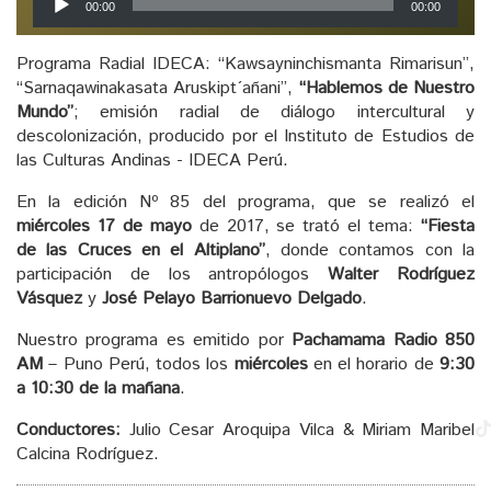
00:00
00:00
de
audio
Programa Radial IDECA: “Kawsayninchismanta Rimarisun”,
“Sarnaqawinakasata Aruskipt´añani”,
“Hablemos de Nuestro
Mundo”
; emisión radial de diálogo intercultural y
descolonización, producido por el Instituto de Estudios de
las Culturas Andinas - IDECA Perú.
En la edición Nº 85 del programa, que se realizó el
miércoles 17 de mayo
de 2017, se trató el tema:
“Fiesta
de las Cruces en el Altiplano”
, donde contamos con la
participación de los antropólogos
Walter Rodríguez
Vásquez
y
José Pelayo Barrionuevo Delgado
.
Nuestro programa es emitido por
Pachamama Radio 850
AM
– Puno Perú, todos los
miércoles
en el horario de
9:30
a 10:30 de la mañana
.
Conductores:
Julio Cesar Aroquipa Vilca & Miriam Maribel
Calcina Rodríguez.