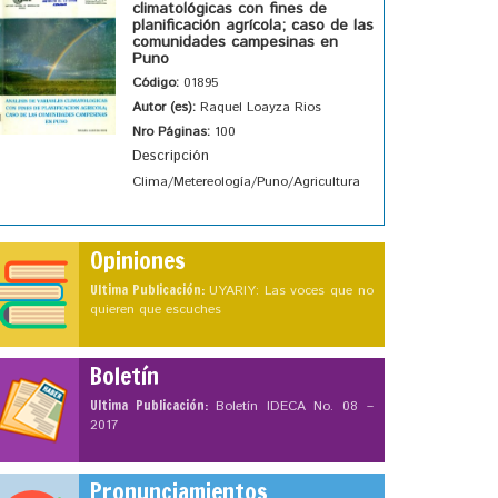
climatológicas con fines de
planificación agrícola; caso de las
comunidades campesinas en
Puno
Código:
01895
Autor (es):
Raquel Loayza Rios
Nro Páginas:
100
Descripción
Clima/Metereología/Puno/Agricultura
Opiniones
Ultima Publicación:
UYARIY: Las voces que no
quieren que escuches
Boletín
Ultima Publicación:
Boletín IDECA No. 08 –
2017
Pronunciamientos