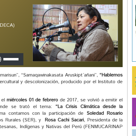
(IDECA)
Utiliza
las
teclas
arisun”, “Sarnaqawinakasata Aruskipt´añani”,
“Hablemos
de
tercultural y descolonización, producido por el Instituto de
flecha
arriba/abajo
para
ó el
miércoles 01 de febrero
de 2017, se volvió a emitir el
aumentar
onde se trató el tema:
“La Crisis Climática desde la
o
ma contamos con la participación de
Soledad Rosario
disminuir
os Rurales (SER), y
Rosa Cachi Sacari
, Presidenta de la
el
rtesanas, Indígenas y Nativas del Perú (FENMUCARINAP
volumen.