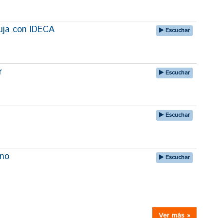
uja con IDECA
Escuchar
r
Escuchar
Escuchar
uno
Escuchar
Ver más »