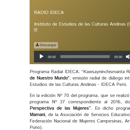
RADIO IDECA
Instituto de Estudios de las Culturas Andinas 
Descargar
Reproductor
00:00
00:00
de
audio
Programa Radial IDECA: “Kawsayninchismanta Rim
de Nuestro Mundo”
; emisión radial de diálogo in
Estudios de las Culturas Andinas - IDECA Perú.
En la edición Nº 70 del programa, que se realiz
programa Nº 37 correspondiente al 2016, d
Perspectiva de las Mujeres”
. En dicho progra
Mamani
, de la Asociación de Servicios Educativ
Federación Nacional de Mujeres Campesinas, A
Puno).