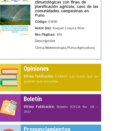
climatológicas con fines de
planificación agrícola; caso de las
comunidades campesinas en
Puno
Código:
01895
Autor (es):
Raquel Loayza Rios
Nro Páginas:
100
Descripción
Clima/Metereología/Puno/Agricultura
Opiniones
Ultima Publicación:
UYARIY: Las voces que no
quieren que escuches
Boletín
Ultima Publicación:
Boletín IDECA No. 08 –
2017
Pronunciamientos