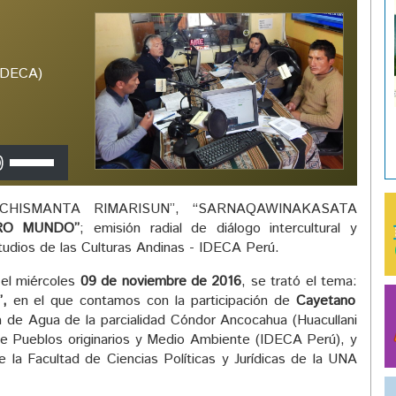
(IDECA)
Utiliza
las
teclas
CHISMANTA RIMARISUN”, “SARNAQAWINAKASATA
de
RO MUNDO”
; emisión radial de diálogo intercultural y
flecha
studios de las Culturas Andinas - IDECA Perú.
arriba/abajo
para
 el miércoles
09 de noviembre
de 2016
, se trató el tema:
aumentar
”,
en el que contamos con la participación de
Cayetano
o
ia de Agua de la parcialidad Cóndor Ancocahua (Huacullani
disminuir
e Pueblos originarios y Medio Ambiente (IDECA Perú), y
el
e la Facultad de Ciencias Políticas y Jurídicas de la UNA
volumen.