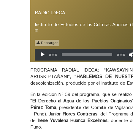
RADIO IDECA
Instituto de Estudios de las Culturas Andinas 
Descargar
Reproductor
00:00
00:00
de
audio
PROGRAMA RADIAL IDECA: “KAWSAYNIN
ARUSKIPTAÑANI”,
“HABLEMOS DE NUEST
descolonización, producido por el Instituto de E
En la edición Nº 59 del programa, que se realizó
“El Derecho al Agua de los Pueblos Originarios
Pérez Toma
, presidente del Comité de Vigilanc
- Puno),
Junior Flores Contreras
, del Programa d
de
Irene Yuvalena Huanca Excelmes
, docente d
Puno.