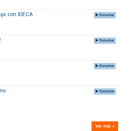
uja con IDECA
Escuchar
r
Escuchar
Escuchar
uno
Escuchar
Ver más »