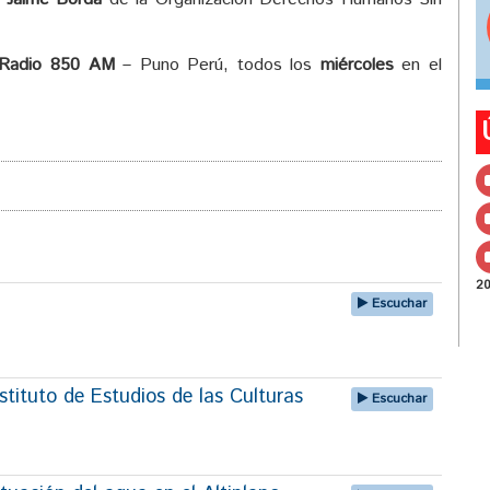
el
volumen.
Radio 850 AM
– Puno Perú, todos los
miércoles
en el
2
Escuchar
tituto de Estudios de las Culturas
Escuchar