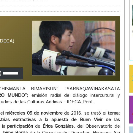
(IDECA)
Utiliza
las
teclas
HISMANTA RIMARISUN”, “SARNAQAWINAKASATA
de
RO MUNDO”
; emisión radial de diálogo intercultural y
flecha
studios de las Culturas Andinas - IDECA Perú.
arriba/abajo
para
 el
miércoles 09 de noviembre
de 2016, se trató el
tema:
aumentar
strias extractivas a la apuesta de Buen Vivir de las
o
n la
participación
de
Érica Gonzáles
, del Observatorio de
disminuir
e
Jaime Borda
de la Organización Derechos Humanos Sin