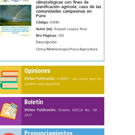
climatológicas con fines de
planificación agrícola; caso de las
comunidades campesinas en
Puno
Código:
01895
Autor (es):
Raquel Loayza Rios
Nro Páginas:
100
Descripción
Clima/Metereología/Puno/Agricultura
Opiniones
Ultima Publicación:
UYARIY: Las voces que no
quieren que escuches
Boletín
Ultima Publicación:
Boletín IDECA No. 08 –
2017
Pronunciamientos