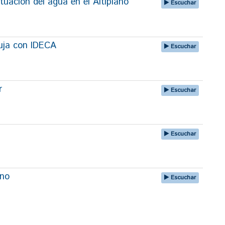
tuación del agua en el Altiplano
Escuchar
uja con IDECA
Escuchar
r
Escuchar
Escuchar
uno
Escuchar