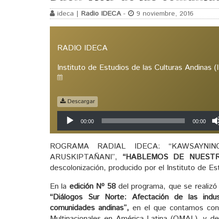
ideca |
Radio IDECA
-
9 noviembre, 2016
RADIO IDECA
Instituto de Estudios de las Culturas Andinas 
Descargar
Reproductor
00:00
00:00
de
audio
ROGRAMA RADIAL IDECA: “KAWSAYNINC
ARUSKIPTAÑANI”,
“HABLEMOS DE NUEST
descolonización, producido por el Instituto de E
En la
edición Nº 58
del programa, que se realizó
“Diálogos Sur Norte: Afectación de las indu
comunidades andinas”,
en el que contamos co
Multinacionales en América Latina (OMAL), y d