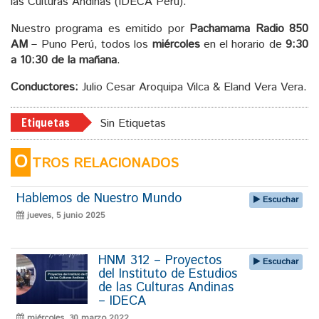
las Culturas Andinas (IDECA Perú).
Nuestro programa es emitido por
Pachamama Radio 850
AM
– Puno Perú, todos los
miércoles
en el horario de
9:30
a 10:30 de la mañana
.
Conductores:
Julio Cesar Aroquipa Vilca & Eland Vera Vera.
Etiquetas
Sin Etiquetas
O
TROS RELACIONADOS
Hablemos de Nuestro Mundo
Escuchar
jueves, 5 junio 2025
HNM 312 – Proyectos
Escuchar
del Instituto de Estudios
de las Culturas Andinas
– IDECA
miércoles, 30 marzo 2022