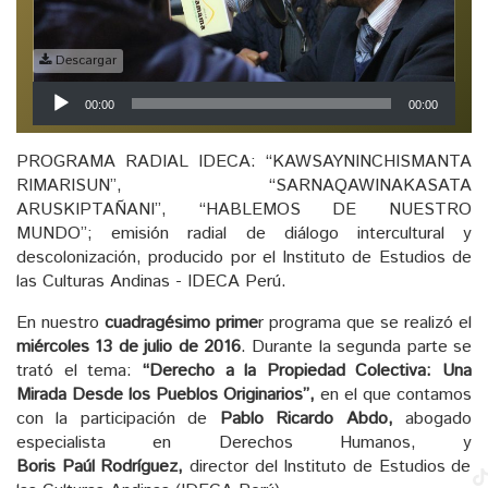
Descargar
Reproductor
00:00
00:00
de
audio
PROGRAMA RADIAL IDECA: “KAWSAYNINCHISMANTA
RIMARISUN”, “SARNAQAWINAKASATA
ARUSKIPTAÑANI”, “HABLEMOS DE NUESTRO
MUNDO”; emisión radial de diálogo intercultural y
descolonización, producido por el Instituto de Estudios de
las Culturas Andinas - IDECA Perú.
En nuestro
cuadragésimo
prime
r programa que se realizó el
miércoles 13 de julio de 2016
. Durante la segunda parte se
trató el tema:
“Derecho a la Propiedad Colectiva: Una
Mirada Desde los Pueblos Originarios”,
en el que contamos
con la participación
de
Pablo Ricardo Abdo,
abogado
especialista en Derechos Humanos, y
Boris Paúl Rodríguez,
director del Instituto de Estudios de