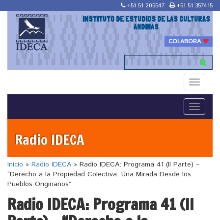
+51 51 205547
+51 51 357415
INSTITUTO DE ESTUDIOS DE LAS CULTURAS
ANDINAS
COLABORA
Toggle
navigati
Toggle
navigati
Radio IDECA
Inicio
»
Radio IDECA
»
Radio IDECA: Programa 41 (II Parte) –
“Derecho a la Propiedad Colectiva: Una Mirada Desde los
Pueblos Originarios”
Radio IDECA: Programa 41 (II