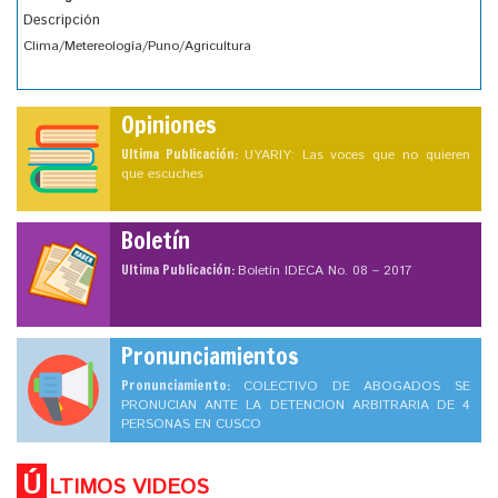
Descripción
Clima/Metereología/Puno/Agricultura
Opiniones
Ultima Publicación:
UYARIY: Las voces que no quieren
que escuches
Boletín
Ultima Publicación:
Boletín IDECA No. 08 – 2017
Pronunciamientos
Pronunciamiento:
COLECTIVO DE ABOGADOS SE
PRONUCIAN ANTE LA DETENCION ARBITRARIA DE 4
PERSONAS EN CUSCO
Ú
LTIMOS VIDEOS