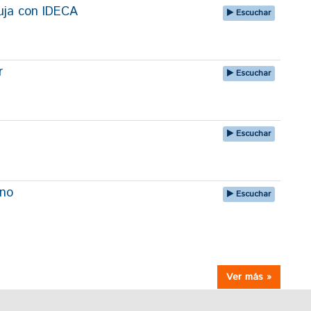
uja con IDECA
Escuchar
r
Escuchar
Escuchar
uno
Escuchar
Ver más »