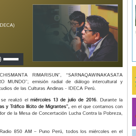
(IDECA)
Utiliza
las
teclas
CHISMANTA RIMARISUN”, “SARNAQAWINAKASATA
de
NDO”; emisión radial de diálogo intercultural y
flecha
studios de las Culturas Andinas - IDECA Perú.
arriba/abajo
para
se realizó el
miércoles 13 de julio de 2016
. Durante la
aumentar
s y Tráfico Ilícito de Migrantes”,
en el que contamos con
o
dor de la Mesa de Concertación Lucha Contra la Pobreza,
disminuir
el
volumen.
Radio 850 AM – Puno Perú, todos los miércoles en el