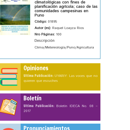
climatológicas con fines de
planificación agrícola; caso de las
comunidades campesinas en
Puno
Código:
01895
Autor (es):
Raquel Loayza Rios
Nro Páginas:
100
Descripción
Clima/Metereología/Puno/Agricultura
Opiniones
Ultima Publicación:
UYARIY: Las voces que no
quieren que escuches
Boletín
Ultima Publicación:
Boletín IDECA No. 08 –
2017
Pronunciamientos