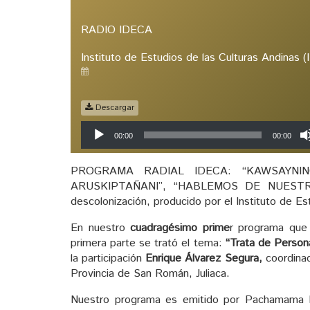
RADIO IDECA
Instituto de Estudios de las Culturas Andinas 
Descargar
Reproductor
00:00
00:00
de
audio
PROGRAMA RADIAL IDECA: “KAWSAYNIN
ARUSKIPTAÑANI”, “HABLEMOS DE NUESTRO MU
descolonización, producido por el Instituto de E
En nuestro
cuadragésimo
prime
r programa que 
primera parte se trató el tema:
“Trata de Persona
la participación
Enrique Álvarez Segura,
coordina
Provincia de San Román, Juliaca.
Nuestro programa es emitido por Pachamama 