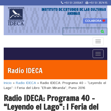
+51 51 205547
+51 51 357415
INSTITUTO DE ESTUDIOS DE LAS CULTURAS
ANDINAS
COLABORA
Toggle
navigati
Toggle
navigati
Radio IDECA
Inicio
»
Radio IDECA
»
Radio IDECA: Programa 40 – “Leyendo el
Lago”: I Feria del Libro “Efraín Miranda”, Puno 2016
Radio IDECA: Programa 40 –
“Leyendo el Lago”: I Feria del