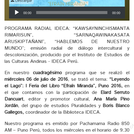
Descargar
Reproductor
00:00
00:00
de
audio
PROGRAMA RADIAL IDECA: “KAWSAYNINCHISMANTA
RIMARISUN”, “SARNAQAWINAKASATA
ARUSKIPTAÑANI”, “HABLEMOS DE NUESTRO
MUNDO”; emisión radial de diálogo intercultural y
descolonización, producido por el Instituto de Estudios de
las Culturas Andinas - IDECA Perú.
En nuestro
cuadragésimo
programa que se realizó el
miércoles 06 de julio de 2016
, se trató el tema:
“Leyendo
el Lago”: I Feria del Libro “Efraín Miranda”, Puno 2016,
en
el que contamos con la participación de
Elard Serruto
Dancuart
, editor y promotor cultural,
Ana María Pino
Jordán
, del grupo de estudios Pluralidades y
Boris Blanco
Gallegos,
coordinador de la Biblioteca IDECA.
Nuestro programa es emitido por Pachamama Radio 850
AM – Puno Perú, todos los miércoles en el horario de 9:30