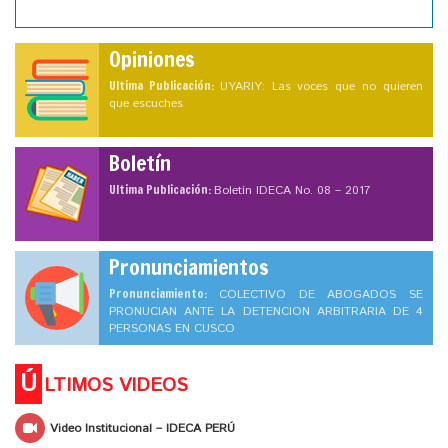
Opiniones
Ultima Publicación:
UYARIY: Las voces que no quieren
que escuches
Boletín
Ultima Publicación:
Boletín IDECA No. 08 – 2017
Pronunciamientos
Pronunciamiento:
COLECTIVO DE ABOGADOS SE
PRONUCIAN ANTE LA DETENCION ARBITRARIA DE 4
PERSONAS EN CUSCO
Ú
LTIMOS VIDEOS
Video Institucional – IDECA PERÚ