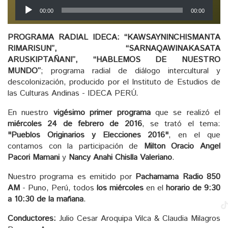
Reproductor
00:00
00:00
de
audio
PROGRAMA RADIAL IDECA: “KAWSAYNINCHISMANTA
RIMARISUN”, “SARNAQAWINAKASATA
ARUSKIPTAÑANI”, “HABLEMOS DE NUESTRO
MUNDO”
; programa radial de diálogo intercultural y
descolonización, producido por el Instituto de Estudios de
las Culturas Andinas - IDECA PERÚ.
En nuestro
vigésimo primer programa
que se realizó el
miércoles 24 de febrero de 2016
, se trató el tema:
"Pueblos Originarios y Elecciones 2016"
, en el que
contamos con la participación de
Milton Oracio Angel
Pacori Mamani
y
Nancy Anahi Chislla Valeriano
.
Nuestro programa es emitido por
Pachamama Radio 850
AM
- Puno, Perú, todos
los miércoles
en el
horario de 9:30
a 10:30 de la mañana
.
Conductores:
Julio Cesar Aroquipa Vilca & Claudia Milagros