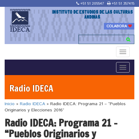
+51 51 205547
+51 51 357415
INSTITUTO DE ESTUDIOS DE LAS CULTURAS
ANDINAS
COLABORA
Toggle
navigati
Toggle
navigati
Radio IDECA
Inicio
»
Radio IDECA
»
Radio IDECA: Programa 21 – “Pueblos
Originarios y Elecciones 2016”
Radio IDECA: Programa 21 –
“Pueblos Originarios y