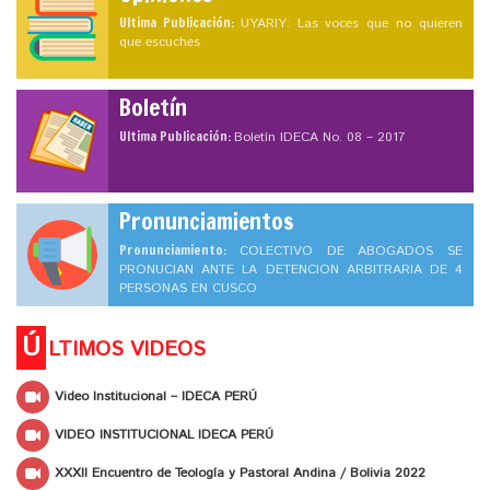
Ultima Publicación:
UYARIY: Las voces que no quieren
que escuches
Boletín
Ultima Publicación:
Boletín IDECA No. 08 – 2017
Pronunciamientos
Pronunciamiento:
COLECTIVO DE ABOGADOS SE
PRONUCIAN ANTE LA DETENCION ARBITRARIA DE 4
PERSONAS EN CUSCO
Ú
LTIMOS VIDEOS
Video Institucional – IDECA PERÚ
VIDEO INSTITUCIONAL IDECA PERÚ
XXXII Encuentro de Teología y Pastoral Andina / Bolivia 2022