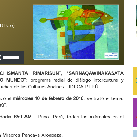
(IDECA)
Utiliza
las
teclas
CHISMANTA RIMARISUN”, “SARNAQAWINAKASATA
de
RO MUNDO”
; programa radial de diálogo intercultural y
flecha
Estudios de las Culturas Andinas - IDECA PERÚ.
arriba/abajo
para
izó el
miércoles 10 de febrero de 2016
, se trató el tema:
aumentar
rú”
.
o
disminuir
Radio 850 AM
- Puno, Perú, todos
los miércoles
en el
el
volumen.
ia Milagros Pancaya Aroapaza.