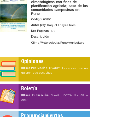
climatológicas con fines de
planificación agrícola; caso de las
comunidades campesinas en
Puno
Código:
01895
Autor (es):
Raquel Loayza Rios
Nro Páginas:
100
Descripción
Clima/Metereología/Puno/Agricultura
Opiniones
Ultima Publicación:
UYARIY: Las voces que no
quieren que escuches
Boletín
Ultima Publicación:
Boletín IDECA No. 08 –
2017
Pronunciamientos