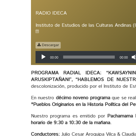
RADIO IDECA
Instituto de Estudios de las Culturas Andinas 
Descargar
Reproductor
00:00
00:00
de
audio
PROGRAMA RADIAL IDECA: “KAWSAYNIN
ARUSKIPTAÑANI”, “HABLEMOS DE NUEST
descolonización, producido por el Instituto de 
En nuestro
décimo noveno programa
que se real
"Pueblos Originarios en la Historia Política del Pe
Nuestro programa es emitido por
Pachamama 
horario de 9:30 a 10:30 de la mañana
.
Conductores:
Julio Cesar Aroquipa Vilca & Claud