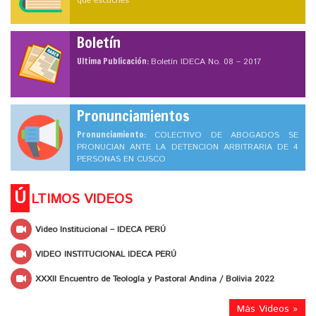
que escuches
Boletín
Ultima Publicación:
Boletín IDECA No. 08 – 2017
Pronunciamientos
Pronunciamiento:
COLECTIVO DE ABOGADOS SE
PRONUCIAN ANTE LA DETENCION ARBITRARIA DE 4
PERSONAS EN CUSCO
Ú
LTIMOS VIDEOS
Video Institucional – IDECA PERÚ
VIDEO INSTITUCIONAL IDECA PERÚ
XXXII Encuentro de Teología y Pastoral Andina / Bolivia 2022
Más Videos »