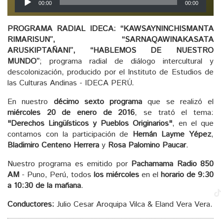
00:00
00:00
de
audio
PROGRAMA RADIAL IDECA: “KAWSAYNINCHISMANTA
RIMARISUN”, “SARNAQAWINAKASATA
ARUSKIPTAÑANI”, “HABLEMOS DE NUESTRO
MUNDO”
; programa radial de diálogo intercultural y
descolonización, producido por el Instituto de Estudios de
las Culturas Andinas - IDECA PERÚ.
En nuestro
décimo sexto programa
que se realizó el
miércoles 20 de enero de 2016
, se trató el tema:
"Derechos Lingüísticos y Pueblos Originarios"
, en el que
contamos con la participación de
Hernán Layme Yépez
,
Bladimiro Centeno Herrera
y
Rosa Palomino Paucar
.
Nuestro programa es emitido por
Pachamama Radio 850
AM
- Puno, Perú, todos
los miércoles
en el
horario de 9:30
a 10:30 de la mañana
.
Conductores:
Julio Cesar Aroquipa Vilca & Eland Vera Vera.