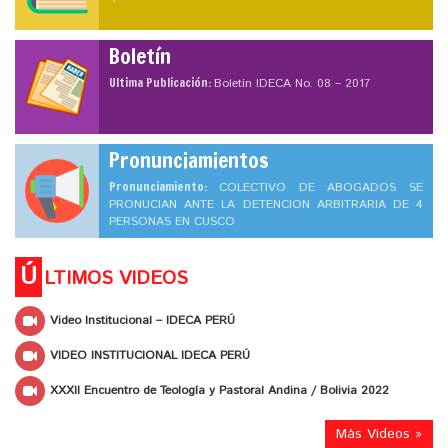
Boletín
Ultima Publicación:
Boletín IDECA No. 08 – 2017
Pronunciamientos
Pronunciamiento:
COLECTIVO DE ABOGADOS SE
PRONUCIAN ANTE LA DETENCION ARBITRARIA DE 4
PERSONAS EN CUSCO
Ú
LTIMOS VIDEOS
Video Institucional – IDECA PERÚ
VIDEO INSTITUCIONAL IDECA PERÚ
XXXII Encuentro de Teología y Pastoral Andina / Bolivia 2022
Más Videos »