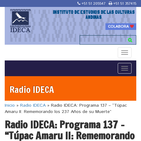
+51 51 205547
+51 51 357415
INSTITUTO DE ESTUDIOS DE LAS CULTURAS
ANDINAS
COLABORA
Toggle
navigati
Toggle
navigati
Radio IDECA
Inicio
»
Radio IDECA
»
Radio IDECA: Programa 137 – “Túpac
Amaru II: Rememorando los 237 Años de su Muerte”
Radio IDECA: Programa 137 –
“Túpac Amaru II: Rememorando