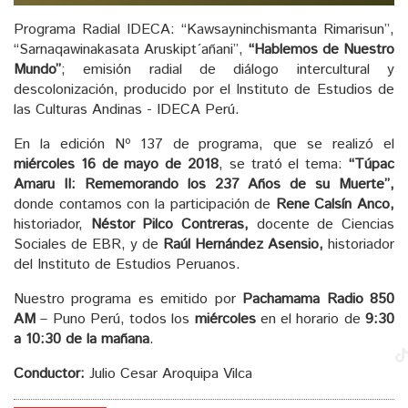
audio
Programa Radial IDECA: “Kawsayninchismanta Rimarisun”,
“Sarnaqawinakasata Aruskipt´añani”,
“Hablemos de Nuestro
Mundo”
; emisión radial de diálogo intercultural y
descolonización, producido por el Instituto de Estudios de
las Culturas Andinas - IDECA Perú.
En la edición Nº 137 de programa, que se realizó el
miércoles 16 de mayo de 2018
, se trató el tema:
“
Túpac
Amaru II: Rememorando los 237 Años de su Muerte
”,
donde contamos con la participación de
Rene Calsín Anco,
historiador,
Néstor Pilco Contreras,
docente de Ciencias
Sociales de EBR, y de
Raúl Hernández Asensio,
historiador
del Instituto de Estudios Peruanos.
Nuestro programa es emitido por
Pachamama Radio 850
AM
– Puno Perú, todos los
miércoles
en el horario de
9:30
a 10:30 de la mañana
.
Conductor:
Julio Cesar Aroquipa Vilca