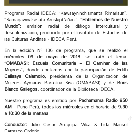
de
audio
Programa Radial IDECA: “Kawsayninchismanta Rimarisun”,
“Sarnaqawinakasata Aruskipt´añani”,
“Hablemos de Nuestro
Mundo”
; emisión radial de diálogo intercultural y
descolonización, producido por el Instituto de Estudios de
las Culturas Andinas - IDECA Perú.
En la edición Nº 136 de programa, que se realizó el
miércoles 09 de mayo de 2018
, se trató el tema:
“OMABASI: Escuela Comunitaria – El Caminar de las
Mujeres”,
donde contamos con la participación de
Edith
Calisaya Calamollo,
presidenta de la Organización de
Mujeres Aymaras Bartolina Sisa (OMABASI) y de
Boris
Blanco Gallegos,
coordinador de la Biblioteca IDECA.
Nuestro programa es emitido por
Pachamama Radio 850
AM
– Puno Perú, todos los
miércoles
en el horario de
9:30
a 10:30 de la mañana
.
Conductor:
Julio Cesar Aroquipa Vilca & Lida Marisol
Carrasco Ordoño