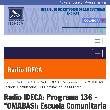
+51 51 205547
+51 51 357415
INSTITUTO DE ESTUDIOS DE LAS CULTURAS
ANDINAS
COLABORA
Toggle
navigati
Toggle
navigati
Radio IDECA
Inicio
»
Radio IDECA
»
Radio IDECA: Programa 136 – “OMABASI:
Escuela Comunitaria – El Caminar de las Mujeres”
Radio IDECA: Programa 136 –
“OMABASI: Escuela Comunitaria