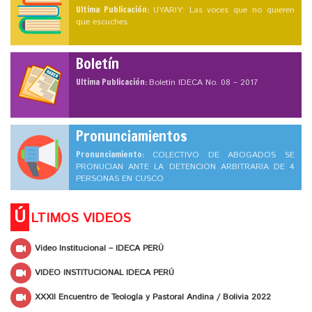
Ultima Publicación:
UYARIY: Las voces que no quieren
que escuches
Boletín
Ultima Publicación:
Boletín IDECA No. 08 – 2017
Pronunciamientos
Pronunciamiento:
COLECTIVO DE ABOGADOS SE
PRONUCIAN ANTE LA DETENCION ARBITRARIA DE 4
PERSONAS EN CUSCO
Ú
LTIMOS VIDEOS
Video Institucional – IDECA PERÚ
VIDEO INSTITUCIONAL IDECA PERÚ
XXXII Encuentro de Teología y Pastoral Andina / Bolivia 2022