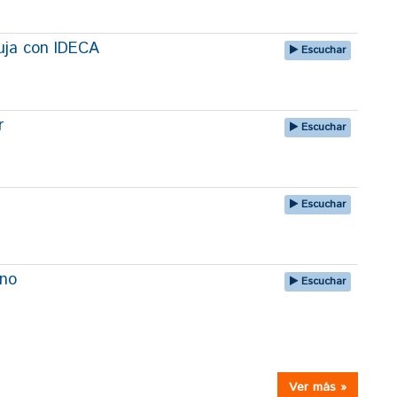
uja con IDECA
Escuchar
r
Escuchar
Escuchar
uno
Escuchar
Ver más »