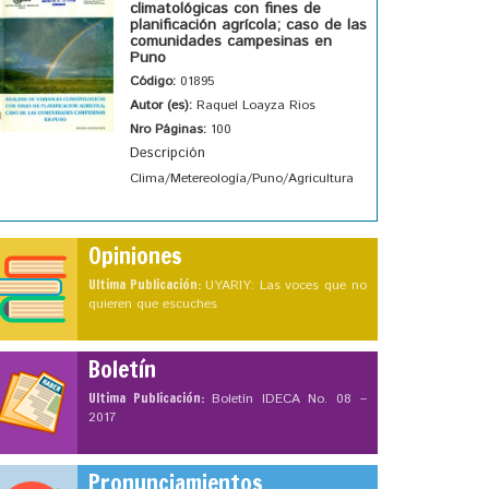
climatológicas con fines de
planificación agrícola; caso de las
comunidades campesinas en
Puno
Código:
01895
Autor (es):
Raquel Loayza Rios
Nro Páginas:
100
Descripción
Clima/Metereología/Puno/Agricultura
Opiniones
Ultima Publicación:
UYARIY: Las voces que no
quieren que escuches
Boletín
Ultima Publicación:
Boletín IDECA No. 08 –
2017
Pronunciamientos