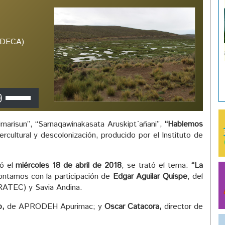
(IDECA)
Utiliza
las
teclas
arisun”, “Sarnaqawinakasata Aruskipt´añani”,
“Hablemos
de
tercultural y descolonización, producido por el Instituto de
flecha
arriba/abajo
para
zó el
miércoles 18 de abril de 2018
, se trató el tema:
“La
aumentar
ntamos con la participación de
Edgar Aguilar Quispe
, del
o
RATEC) y Savia Andina.
disminuir
el
o,
de APRODEH Apurimac; y
Oscar Catacora,
director de
volumen.