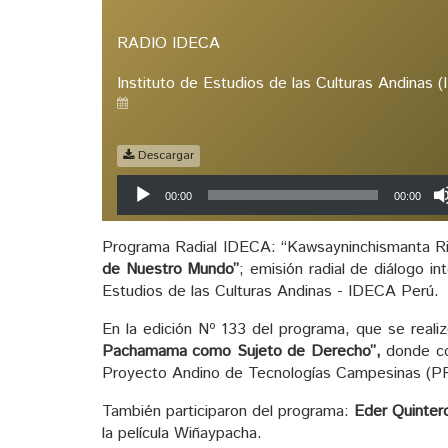
RADIO IDECA
Instituto de Estudios de las Culturas Andinas 
Descargar
Reproductor
00:00
00:00
de
audio
Programa Radial IDECA: “Kawsayninchismanta Rim
de Nuestro Mundo”
; emisión radial de diálogo in
Estudios de las Culturas Andinas - IDECA Perú.
En la edición Nº 133 del programa, que se reali
Pachamama como Sujeto de Derecho”,
donde co
Proyecto Andino de Tecnologías Campesinas (P
También participaron del programa:
Eder Quinter
la película Wiñaypacha.