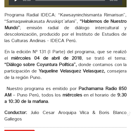
de
audio
Programa Radial IDECA: “Kawsayninchismanta Rimarisun”,
“Sarnaqawinakasata Aruskipt´añani”,
“Hablemos de Nuestro
Mundo”
; emisión radial de diálogo intercultural y
descolonización, producido por el Instituto de Estudios de
las Culturas Andinas - IDECA Perú.
En la edición Nº 131 (I Parte) del programa, que se realizó
el
miércoles 04 de abril de 2018
, se trató el tema:
“Diálogo sobre Coyuntura Política”,
donde contamos con la
participación de
Yaqueline Velasquez Velasquez,
consejera
de la región Puno.
Nuestro programa es emitido por
Pachamama Radio 850
AM
– Puno Perú, todos los
miércoles
en el horario de
9:30
a 10:30 de la mañana
.
Conductor:
Julio Cesar Aroquipa Vilca & Boris Blanco
Gallegos