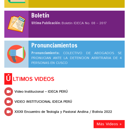
Boletín
Ultima Publicación:
Boletín IDECA No. 08 – 2017
Pronunciamientos
Pronunciamiento:
COLECTIVO DE ABOGADOS SE
PRONUCIAN ANTE LA DETENCION ARBITRARIA DE 4
PERSONAS EN CUSCO
Ú
LTIMOS VIDEOS
Video Institucional – IDECA PERÚ
VIDEO INSTITUCIONAL IDECA PERÚ
XXXII Encuentro de Teología y Pastoral Andina / Bolivia 2022
Más Videos »