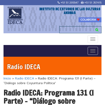
+51 51 205547
+51 51 357415
INSTITUTO DE ESTUDIOS DE LAS CULTURAS
ANDINAS
COLABORA
Toggle
navigati
Toggle
navigati
Radio IDECA
Inicio
»
Radio IDECA
»
Radio IDECA: Programa 131 (I Parte) –
“Diálogo sobre Coyuntura Política”
Radio IDECA: Programa 131 (I
Parte) – “Diálogo sobre