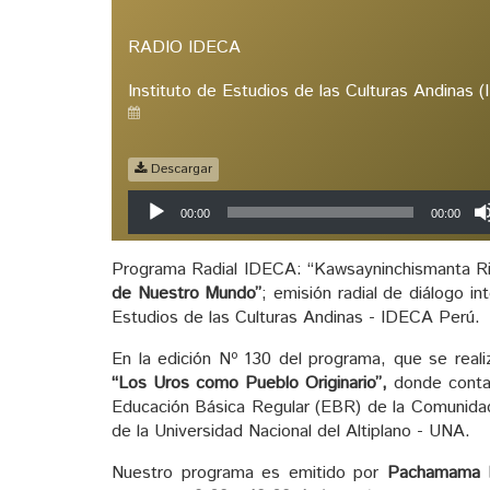
RADIO IDECA
Instituto de Estudios de las Culturas Andinas 
Descargar
Reproductor
00:00
00:00
de
audio
Programa Radial IDECA: “Kawsayninchismanta Rim
de Nuestro Mundo”
; emisión radial de diálogo in
Estudios de las Culturas Andinas - IDECA Perú.
En la edición Nº 130 del programa, que se real
“Los Uros como Pueblo Originario”,
donde conta
Educación Básica Regular (EBR) de la Comunidad
de la Universidad Nacional del Altiplano - UNA.
Nuestro programa es emitido por
Pachamama 