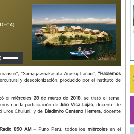
(IDECA)
Utiliza
las
teclas
arisun”, “Sarnaqawinakasata Aruskipt´añani”,
“Hablemos
de
tercultural y descolonización, producido por el Instituto de
flecha
arriba/abajo
para
izó el
miércoles 28 de marzo de 2018
, se trató el tema:
aumentar
mos con la participación de
Julio Vilca Lujao,
docente de
o
 Uros Chulluni, y de
Bladimiro Centeno Herrera,
docente
disminuir
el
volumen.
Radio 850 AM
– Puno Perú, todos los
miércoles
en el