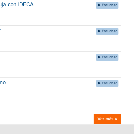
uja con IDECA
Escuchar
r
Escuchar
Escuchar
uno
Escuchar
Ver más »