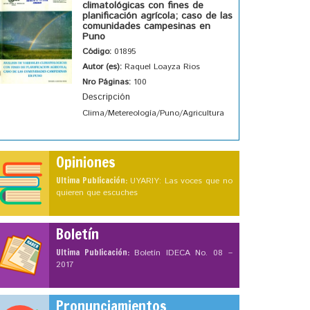
climatológicas con fines de
planificación agrícola; caso de las
comunidades campesinas en
Puno
Código:
01895
Autor (es):
Raquel Loayza Rios
Nro Páginas:
100
Descripción
Clima/Metereología/Puno/Agricultura
Opiniones
Ultima Publicación:
UYARIY: Las voces que no
quieren que escuches
Boletín
Ultima Publicación:
Boletín IDECA No. 08 –
2017
Pronunciamientos