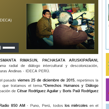
(IDECA)
Utiliza
las
teclas
SMANTA RIMASUN, PACHASATA ARUSKIPAÑANI,
de
ma radial de diálogo intercultural y descolonización,
flecha
ulturas Andinas - IDECA PERÚ.
arriba/abajo
para
 el pasado
viernes 25 de diciembre de 2015
, repetimos la
aumentar
l que tratamos el tema:
"Derechos Humanos y Diálogo
o
ipación de
César Rodríguez Aguilar
y
Boris Paúl Rodríguez
disminuir
el
volumen.
Radio 850 AM
- Puno, Perú, todos
los miércoles
en el