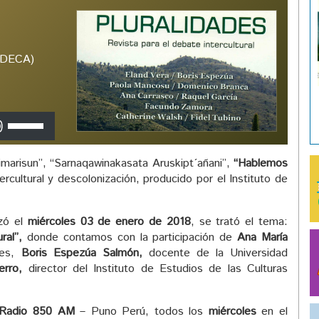
(IDECA)
Utiliza
las
teclas
arisun”, “Sarnaqawinakasata Aruskipt´añani”,
“Hablemos
de
tercultural y descolonización, producido por el Instituto de
flecha
arriba/abajo
para
izó el
miércoles 03 de enero de 2018
, se trató el tema:
aumentar
ural”,
donde contamos con la participación de
Ana María
o
es,
Boris Espezúa Salmón,
docente de la Universidad
disminuir
Ferro,
director del Instituto de Estudios de las Culturas
el
volumen.
Radio 850 AM
– Puno Perú, todos los
miércoles
en el