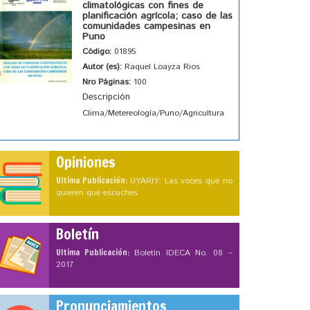
climatológicas con fines de
planificación agrícola; caso de las
comunidades campesinas en
Puno
Código:
01895
Autor (es):
Raquel Loayza Rios
Nro Páginas:
100
Descripción
Clima/Metereología/Puno/Agricultura
Opiniones
Ultima Publicación:
UYARIY: Las voces que no
quieren que escuches
Boletín
Ultima Publicación:
Boletín IDECA No. 08 –
2017
Pronunciamientos