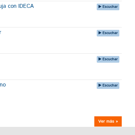
uja con IDECA
Escuchar
r
Escuchar
Escuchar
uno
Escuchar
Ver más »