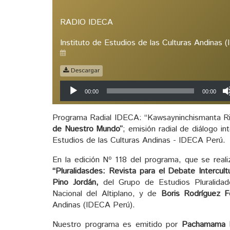
RADIO IDECA
Instituto de Estudios de las Culturas Andinas 
Descargar
Reproductor
00:00
00:00
de
audio
Programa Radial IDECA: “Kawsayninchismanta Rim
de Nuestro Mundo”
; emisión radial de diálogo in
Estudios de las Culturas Andinas - IDECA Perú.
En la edición Nº 118 del programa, que se real
“Pluralidasdes: Revista para el Debate Intercult
Pino Jordán,
del Grupo de Estudios Pluralidad
Nacional del Altiplano, y de
Boris Rodríguez 
Andinas (IDECA Perú).
Nuestro programa es emitido por
Pachamama 