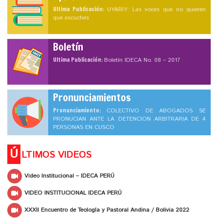
Ultima Publicación:
UYARIY: Las voces que no quieren
que escuches
Boletín
Ultima Publicación:
Boletín IDECA No. 08 – 2017
Pronunciamientos
Pronunciamiento:
COLECTIVO DE ABOGADOS SE
PRONUCIAN ANTE LA DETENCION ARBITRARIA DE 4
PERSONAS EN CUSCO
Ú
LTIMOS VIDEOS
Video Institucional – IDECA PERÚ
VIDEO INSTITUCIONAL IDECA PERÚ
XXXII Encuentro de Teología y Pastoral Andina / Bolivia 2022