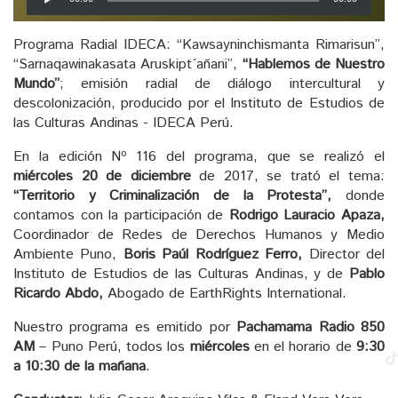
de
audio
Programa Radial IDECA: “Kawsayninchismanta Rimarisun”,
“Sarnaqawinakasata Aruskipt´añani”,
“Hablemos de Nuestro
Mundo”
; emisión radial de diálogo intercultural y
descolonización, producido por el Instituto de Estudios de
las Culturas Andinas - IDECA Perú.
En la edición Nº 116 del programa, que se realizó el
miércoles 20 de diciembre
de 2017, se trató el tema:
“Territorio y Criminalización de la Protesta”,
donde
contamos con la participación de
Rodrigo Lauracio Apaza,
Coordinador de Redes de Derechos Humanos y Medio
Ambiente Puno,
Boris Paúl Rodríguez Ferro,
Director del
Instituto de Estudios de las Culturas Andinas, y de
Pablo
Ricardo Abdo,
Abogado de EarthRights International.
Nuestro programa es emitido por
Pachamama Radio 850
AM
– Puno Perú, todos los
miércoles
en el horario de
9:30
a 10:30 de la mañana
.