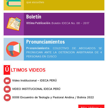
que escuches
Boletín
Ultima Publicación:
Boletín IDECA No. 08 – 2017
Pronunciamientos
Pronunciamiento:
COLECTIVO DE ABOGADOS SE
PRONUCIAN ANTE LA DETENCION ARBITRARIA DE 4
PERSONAS EN CUSCO
Ú
LTIMOS VIDEOS
Video Institucional – IDECA PERÚ
VIDEO INSTITUCIONAL IDECA PERÚ
XXXII Encuentro de Teología y Pastoral Andina / Bolivia 2022
Más Videos »