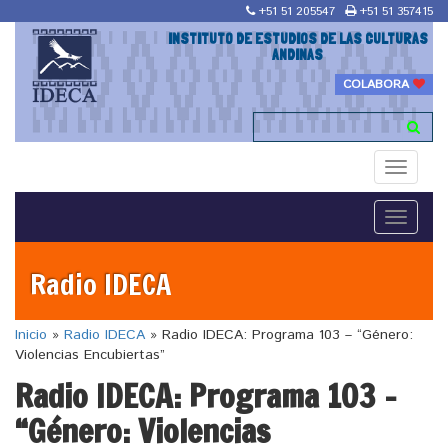
+51 51 205547
+51 51 357415
INSTITUTO DE ESTUDIOS DE LAS CULTURAS
ANDINAS
COLABORA
Toggle
navigati
Toggle
navigati
Radio IDECA
Inicio
»
Radio IDECA
»
Radio IDECA: Programa 103 – “Género:
Violencias Encubiertas”
Radio IDECA: Programa 103 –
“Género: Violencias