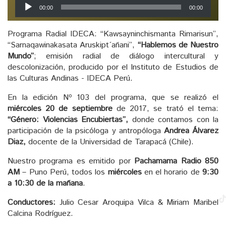
Reproductor
00:00
00:00
de
audio
Programa Radial IDECA: “Kawsayninchismanta Rimarisun”,
“Sarnaqawinakasata Aruskipt´añani”,
“Hablemos de Nuestro
Mundo”
; emisión radial de diálogo intercultural y
descolonización, producido por el Instituto de Estudios de
las Culturas Andinas - IDECA Perú.
En la edición Nº 103 del programa, que se realizó el
miércoles 20 de septiembre
de 2017, se trató el tema:
“Género: Violencias Encubiertas”,
donde contamos con la
participación de la psicóloga y antropóloga
Andrea Álvarez
Diaz,
docente de la Universidad de Tarapacá (Chile).
Nuestro programa es emitido por
Pachamama Radio 850
AM
– Puno Perú, todos los
miércoles
en el horario de
9:30
a 10:30 de la mañana
.
Conductores:
Julio Cesar Aroquipa Vilca & Miriam Maribel
Calcina Rodríguez.