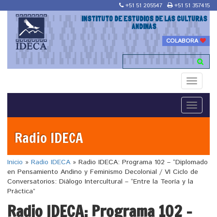
+51 51 205547
+51 51 357415
INSTITUTO DE ESTUDIOS DE LAS CULTURAS
ANDINAS
COLABORA
Toggle
navigati
Toggle
navigati
Radio IDECA
Inicio
»
Radio IDECA
»
Radio IDECA: Programa 102 – “Diplomado
en Pensamiento Andino y Feminismo Decolonial / VI Ciclo de
Conversatorios: Diálogo Intercultural – “Entre la Teoría y la
Práctica”
Radio IDECA: Programa 102 –