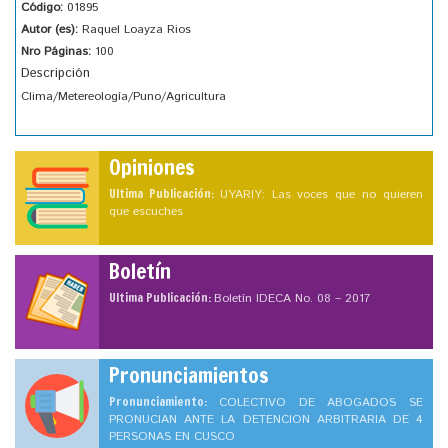
Código:
01895
Autor (es):
Raquel Loayza Rios
Nro Páginas:
100
Descripción
Clima/Metereología/Puno/Agricultura
Opiniones
Ultima Publicación:
UYARIY: Las voces que no quieren
que escuches
Boletín
Ultima Publicación:
Boletín IDECA No. 08 – 2017
Pronunciamientos
Pronunciamiento:
COLECTIVO DE ABOGADOS SE
PRONUCIAN ANTE LA DETENCION ARBITRARIA DE 4
PERSONAS EN CUSCO