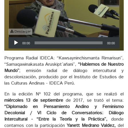
Descargar
Reproductor
00:00
00:00
de
audio
Programa Radial IDECA: “Kawsayninchismanta Rimarisun”,
“Sarnaqawinakasata Aruskipt´añani”,
“Hablemos de Nuestro
Mundo”
; emisión radial de diálogo intercultural y
descolonización, producido por el Instituto de Estudios de
las Culturas Andinas - IDECA Perú.
En la edición Nº 102 del programa, que se realizó el
miércoles 13 de septiembre
de 2017, se trató el tema:
“Diplomado en Pensamiento Andino y Feminismo
Decolonial / VI Ciclo de Conversatorios: Diálogo
Intercultural - “Entre la Teoría y la Práctica”,
donde
contamos con la participación
Yanett Medrano Valdez,
del