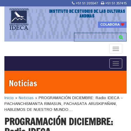
+51 51 205547
+51 51 357415
INSTITUTO DE ESTUDIOS DE LAS CULTURAS
ANDINAS
COLABORA
Toggle
navigati
Toggle
navigati
Noticias
Inicio
»
Noticias
»
PROGRAMACIÓN DICIEMBRE: Radio IDECA –
PACHANCHISMANTA RIMASUN, PACHASATA ARUSKIPAÑANI,
HABLEMOS DE NUESTRO MUNDO…
PROGRAMACIÓN DICIEMBRE: