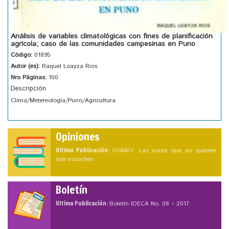
Análisis de variables climatológicas con fines de planificación
agrícola; caso de las comunidades campesinas en Puno
Código:
01895
Autor (es):
Raquel Loayza Rios
Nro Páginas:
100
Descripción
Clima/Metereología/Puno/Agricultura
Opiniones
Ultima Publicación:
UYARIY: Las voces que no quieren
que escuches
Boletín
Ultima Publicación:
Boletín IDECA No. 08 – 2017