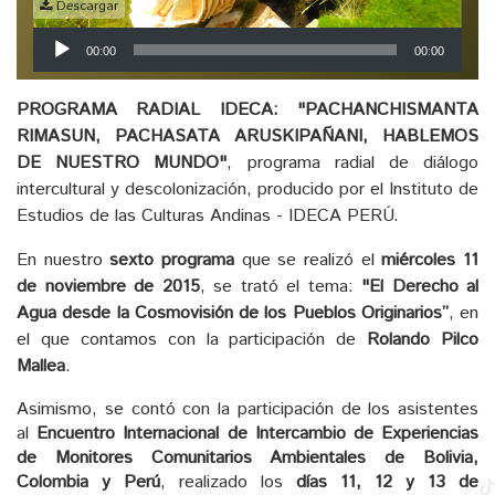
Descargar
Reproductor
00:00
00:00
de
audio
PROGRAMA RADIAL IDECA: "PACHANCHISMANTA
RIMASUN, PACHASATA ARUSKIPAÑANI, HABLEMOS
DE NUESTRO MUNDO"
, programa radial de diálogo
intercultural y descolonización, producido por el Instituto de
Estudios de las Culturas Andinas - IDECA PERÚ.
En nuestro
sexto programa
que se realizó el
miércoles 11
de noviembre de 2015
, se trató el tema:
"El Derecho al
Agua desde la Cosmovisión de los Pueblos Originarios”
, en
el que contamos con la participación de
Rolando Pilco
Mallea
.
Asimismo, se contó con la participación de los asistentes
al
Encuentro Internacional de Intercambio de Experiencias
de Monitores Comunitarios Ambientales de Bolivia,
Colombia y Perú
, realizado los
días 11, 12 y 13 de