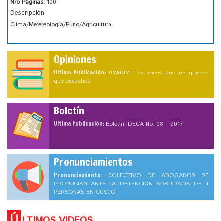
Nro Páginas:
100
Descripción
Clima/Metereología/Puno/Agricultura
Opiniones
Ultima Publicación:
UYARIY: Las voces que no quieren
que escuches
Boletín
Ultima Publicación:
Boletín IDECA No. 08 – 2017
Pronunciamientos
Pronunciamiento:
COLECTIVO DE ABOGADOS SE
PRONUCIAN ANTE LA DETENCION ARBITRARIA DE 4
PERSONAS EN CUSCO
Ú
LTIMOS VIDEOS