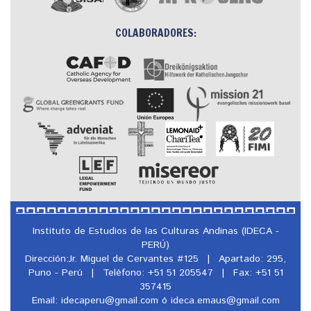
COLABORADORES:
Instituto de Estudios de las Culturas Andinas (IDECA -
PERÚ)
Dirección:Jr. Miguel de Cervantes #125
|
Apartado: 295,
Puno - Perú
|
Teléfono: +51 51 205547
|
Fax: +51 51
357415
Email: idecaperu@
gmail.com ó ideca.emaus@
gmail.com