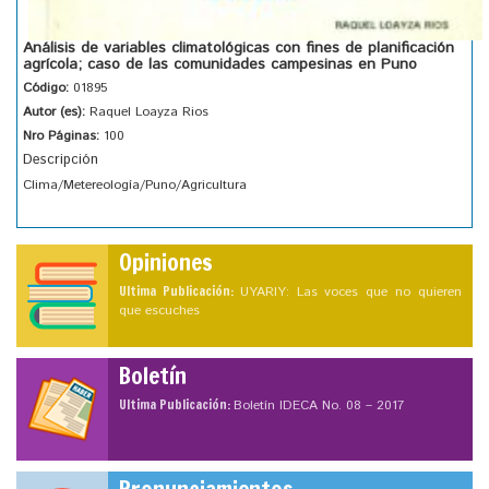
Análisis de variables climatológicas con fines de planificación
agrícola; caso de las comunidades campesinas en Puno
Código:
01895
Autor (es):
Raquel Loayza Rios
Nro Páginas:
100
Descripción
Clima/Metereología/Puno/Agricultura
Opiniones
Ultima Publicación:
UYARIY: Las voces que no quieren
que escuches
Boletín
Ultima Publicación:
Boletín IDECA No. 08 – 2017
Pronunciamientos