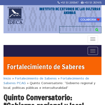
+51 51 205547
+51 51 357415
INSTITUTO DE ESTUDIOS DE LAS CULTURAS
ANDINAS
COLABORA
Toggle
navigati
Toggle
navigati
Fortalecimiento de Saberes
Inicio
»
Fortalecimiento de Saberes
»
Fortalecimiento de
Saberes PCAG
»
Quinto Conversatorio: “Gobierno regional y
local, políticas públicas e interculturalidad”
Quinto Conversatorio: