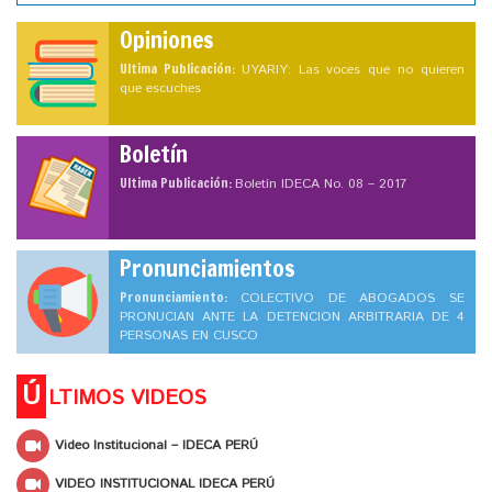
Opiniones
Ultima Publicación:
UYARIY: Las voces que no quieren
que escuches
Boletín
Ultima Publicación:
Boletín IDECA No. 08 – 2017
Pronunciamientos
Pronunciamiento:
COLECTIVO DE ABOGADOS SE
PRONUCIAN ANTE LA DETENCION ARBITRARIA DE 4
PERSONAS EN CUSCO
Ú
LTIMOS VIDEOS
Video Institucional – IDECA PERÚ
VIDEO INSTITUCIONAL IDECA PERÚ