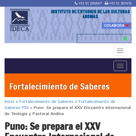
+51 51 205547
+51 51 357415
INSTITUTO DE ESTUDIOS DE LAS CULTURAS
ANDINAS
COLABORA
Toggle
navigati
Toggle
navigati
Fortalecimiento de Saberes
Inicio
»
Fortalecimiento de Saberes
»
Fortalecimiento de
Saberes PDI
»
Puno: Se prepara el XXV Encuentro Internacional
de Teología y Pastoral Andina
Puno: Se prepara el XXV