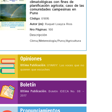
climatológicas con fines de
planificación agrícola; caso de las
comunidades campesinas en
Puno
Código:
01895
Autor (es):
Raquel Loayza Rios
Nro Páginas:
100
Descripción
Clima/Metereología/Puno/Agricultura
Opiniones
Ultima Publicación:
UYARIY: Las voces que no
quieren que escuches
Boletín
Ultima Publicación:
Boletín IDECA No. 08 –
2017
Pronunciamientos