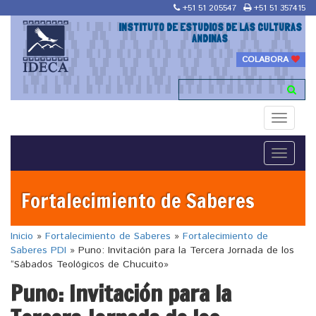
+51 51 205547
+51 51 357415
INSTITUTO DE ESTUDIOS DE LAS CULTURAS
ANDINAS
COLABORA
Toggle
navigati
Toggle
navigati
Fortalecimiento de Saberes
Inicio
»
Fortalecimiento de Saberes
»
Fortalecimiento de
Saberes PDI
»
Puno: Invitación para la Tercera Jornada de los
“Sábados Teológicos de Chucuito»
Puno: Invitación para la