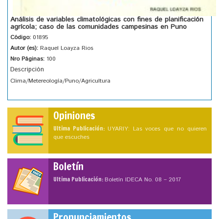
Análisis de variables climatológicas con fines de planificación
agrícola; caso de las comunidades campesinas en Puno
Código:
01895
Autor (es):
Raquel Loayza Rios
Nro Páginas:
100
Descripción
Clima/Metereología/Puno/Agricultura
Opiniones
Ultima Publicación:
UYARIY: Las voces que no quieren
que escuches
Boletín
Ultima Publicación:
Boletín IDECA No. 08 – 2017
Pronunciamientos