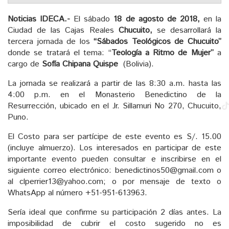
Noticias IDECA.-
El sábado
18 de agosto de 2018,
en la
Ciudad de las Cajas Reales
Chucuito,
se desarrollará la
tercera jornada de los
“Sábados Teológicos de Chucuito”
donde se tratará el tema: “
Teología a Ritmo de Mujer”
a
cargo de
Sofía Chipana Quispe
(Bolivia).
La jornada se realizará a partir de las 8:30 a.m. hasta las
4:00 p.m. en el Monasterio Benedictino de la
Resurrección, ubicado en el Jr. Sillamuri No 270, Chucuito,
Puno.
El Costo para ser partícipe de este evento es S/. 15.00
(incluye almuerzo). Los interesados en participar de este
importante evento pueden consultar e inscribirse en el
siguiente correo electrónico: benedictinos50@gmail.com o
al clperrier13@yahoo.com; o por mensaje de texto o
WhatsApp al número +51-951-613963.
Sería ideal que confirme su participación 2 días antes. La
imposibilidad de cubrir el costo sugerido no es