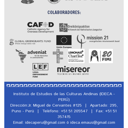
COLABORADORES:
Instituto de Estudios de las Culturas Andinas (IDECA -
PERÚ)
Dirección:Jr. Miguel de Cervantes #125
|
Apartado: 295,
Puno - Perú
|
Teléfono: +51 51 205547
|
Fax: +51 51
357415
Email: idecaperu@
gmail.com ó ideca.emaus@
gmail.com