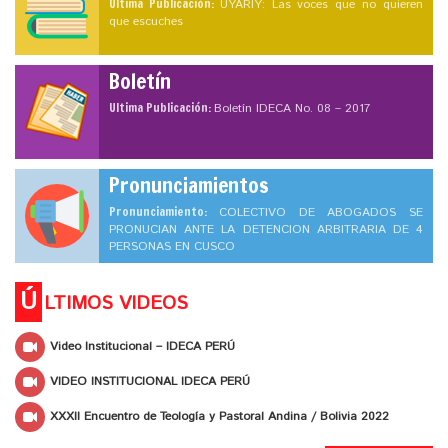
Ultima Publicación:
UYARIY: Las voces que no quieren
que escuches
Boletín
Ultima Publicación:
Boletín IDECA No. 08 – 2017
Pronunciamientos
Pronunciamiento:
COLECTIVO DE ABOGADOS SE
PRONUCIAN ANTE LA DETENCION ARBITRARIA DE 4
PERSONAS EN CUSCO
Ú
LTIMOS VIDEOS
Video Institucional – IDECA PERÚ
VIDEO INSTITUCIONAL IDECA PERÚ
XXXII Encuentro de Teología y Pastoral Andina / Bolivia 2022