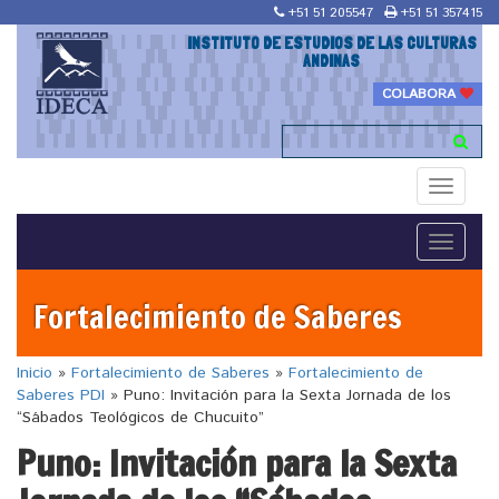
+51 51 205547
+51 51 357415
INSTITUTO DE ESTUDIOS DE LAS CULTURAS
ANDINAS
COLABORA
Toggle
navigati
Toggle
navigati
Fortalecimiento de Saberes
Inicio
»
Fortalecimiento de Saberes
»
Fortalecimiento de
Saberes PDI
»
Puno: Invitación para la Sexta Jornada de los
“Sábados Teológicos de Chucuito”
Puno: Invitación para la Sexta