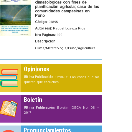
climatológicas con fines de
planificación agrícola; caso de las
comunidades campesinas en
Puno
Código:
01895
Autor (es):
Raquel Loayza Rios
Nro Páginas:
100
Descripción
Clima/Metereología/Puno/Agricultura
Opiniones
Ultima Publicación:
UYARIY: Las voces que no
quieren que escuches
Boletín
Ultima Publicación:
Boletín IDECA No. 08 –
2017
Pronunciamientos